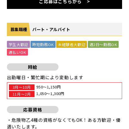
ご応募はこちらから
募集職種
パート・アルバイト
学生大歓迎
時短勤務OK
未経験者大歓迎
週2日～勤務OK
週払いOK
時給
出勤曜日・繁忙期により変動します
950～1,150円
3月～10月
1,050～1,300円
11月～2月
応募資格
・危険物乙4種の資格がなくてもOK！ある方歓迎・優
遇いたします。