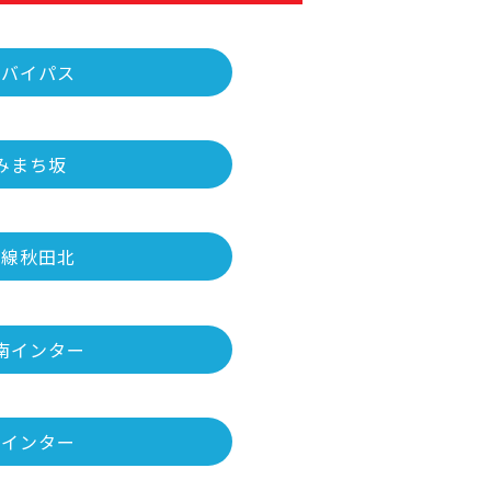
前バイパス
みまち坂
号線秋田北
南インター
手インター