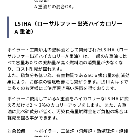
A 重油との混合OK。
LSIHA（ローサルファー出光ハイカロリー
A 重油）
ボイラー・工業炉用の燃料油として開発されたLSIHA（ロー
サルファー出光ハイカロリーA 重油）は、一般のA 重油に比
べて容量あたりの発熱量が高く燃料油の消費量が少なくな
り、コスト削減が図れます。
また、硫黄分も低い為、有害物質であるSOｘ排出量の削減効
果により、お客様の環境改善にも繋がります。LSIHA はすで
に多くのお客様にご使用頂き高い評価を得ております。
ボイラーに使用しているA 重油をハイカロリーなLSIHA に変
えるだけで2 ～ 3％のカロリーアップをします。 また、A 重
油に比べ硫黄分が低く、汚染負荷量賦課金をご負担の場合は
軽減を図る事ができます。
対象設備
～ボイラー、工業炉（溶解炉・熱処理炉・焼鈍