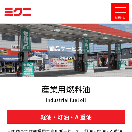
商品サービス
Service
産業用燃料油
industrial fuel oil
軽油・灯油・A 重油
三国商事では産業用エネルギーとして、灯油・軽油・A 重油