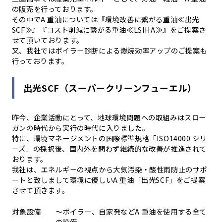
の販売を行っております。
その中でA 重油については『環境改善に繋がる重油≪出光
SCF≫』『コスト削減に繋がる重油≪LSIHA≫』をご提案さ
せて頂いております。
又、我社ではボイラー診断による燃焼効率アップのご提案も
行っております。
出光SCF（スーパークリーンフューエル）
昨今、企業活動にとって、地球環境問題への取組みはスロー
ガンの時代から実行の時代に入りました。
特に、環境マネージメントの国際標準規格「ISO14000 シリ
ーズ」の採択後、国内外を問わず継続的な改善が推進されて
おります。
我社は、エネルギーの視点から大気汚染・酸性雨防止のサポ
ートと致しまして環境に優しいA 重油「出光SCF」をご提案
させて頂きます。
対象設備
～ボイラー、自家発などA 重油を使用する全て
の設備。