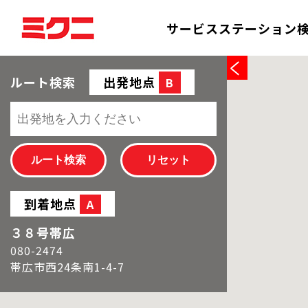
サービスステーション
ルート検索
出発地点
B
到着地点
A
３８号帯広
080-2474
帯広市西24条南1-4-7