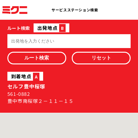
サービスステーション検索
出発地点
ルート検索
B
到着地点
A
セルフ豊中桜塚
561-0882
豊中市南桜塚２－１１－１５