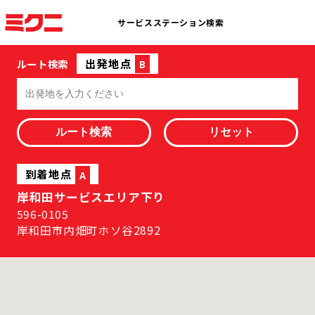
サービスステーション検索
出発地点
ルート検索
B
到着地点
A
岸和田サービスエリア下り
596-0105
岸和田市内畑町ホソ谷2892