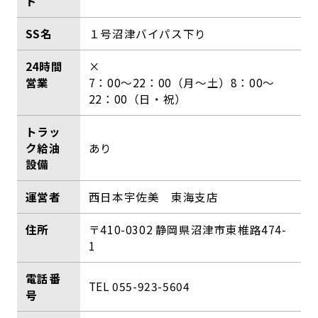
ド
SS名
１号沼津バイパス下り
24時間
×
営業
7：00～22：00（月～土）8：00～
22：00（日・祝）
トラッ
ク給油
あり
設備
運営者
西日本宇佐美 東海支店
住所
〒410-0302 静岡県沼津市東椎路474-
1
電話番
TEL 055-923-5604
号