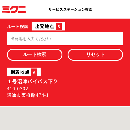
サービスステーション検索
出発地点
ルート検索
B
到着地点
A
１号沼津バイパス下り
410-0302
沼津市東椎路474-1