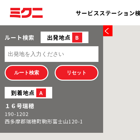
サービスステーション
ルート検索
出発地点
B
到着地点
A
１６号瑞穂
190-1202
西多摩郡瑞穂町駒形富士山120-1