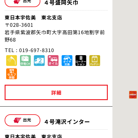
４号盛岡矢巾
東日本宇佐美 東北支店
028-3601
岩手県紫波郡矢巾町大字高田第16地割字前
野68
TEL : 019-697-8310
詳細
４号滝沢インター
東日本宇佐美 東北支店